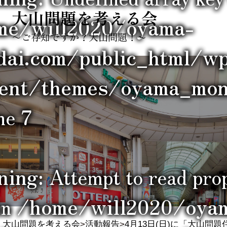
大山問題を考える会
me/will2020/oyama-
〜ご存知ですか？大山問題！〜
dai.com/public_html/w
tent/themes/oyama_mond
ine
7
ning
: Attempt to read pro
in
/home/will2020/oya
大山問題を考える会
>
活動報告
>
4月13日(日)に「大山問