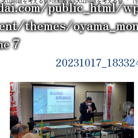
dai.com/public_html/w
大山問題を考える会
>
活動報告
>
大山問題を考える会 「（
tent/themes/oyama_mond
ine
7
20231017_18332