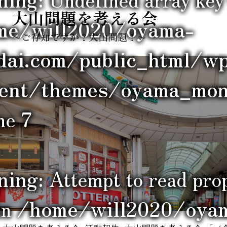
大山問題を考える会
me/will2020/oyama-
〜ご存知ですか？大山問題！〜
dai.com/public_html/w
tent/themes/oyama_mond
ine
7
ning
: Attempt to read pro
in
/home/will2020/oya