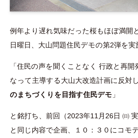
例年より遅れ気味だった桜もほぼ満開と
日曜日、大山問題住民デモの第2弾を実
「住民の声を聞くことなく 行政と再開
なって主導する大山大改造計画に反対
のまちづくりを目指す住民デモ
」
と銘打ち、前回（2023年11月26日 ㈰
と同じ内容で企画、１０：３０にコモ