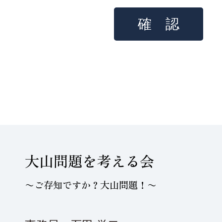
ん。
※本フォームで取得した氏名・住所・メールア
望書提出および連絡の目的にのみ使用します
法令に基づく場合を除き、第三者へ提供いた
提出完了後は適切に管理・削除します。
「大山問題」を考える会 事務局(石田)090
大山問題を考える会
〜ご存知ですか？大山問題！〜